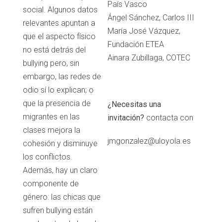
País Vasco
social. Algunos datos
Ángel Sánchez, Carlos III
relevantes apuntan a
María José Vázquez,
que el aspecto físico
Fundación ETEA
no está detrás del
Ainara Zubillaga, COTEC
bullying pero, sin
embargo, las redes de
odio sí lo explican; o
que la presencia de
¿Necesitas una
migrantes en las
invitación?
contacta con
clases mejora la
jmgonzalez@uloyola.es
cohesión y disminuye
los conflictos.
Además, hay un claro
componente de
género: las chicas que
sufren bullying están