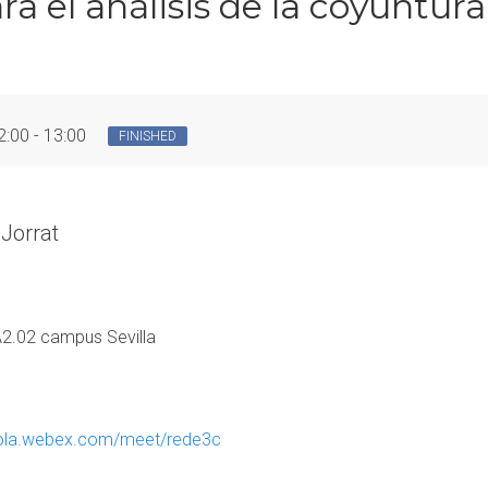
ra el análisis de la coyuntura
2:00 - 13:00
FINISHED
Jorrat
A2.02 campus Sevilla
oyola.webex.com/meet/rede3c