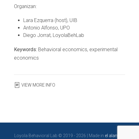
Organizan:
Lara Ezquerra (host), UIB
Antonio Alfonso, UPO
Diego Jorrat, LoyolaBehLab
Keywords:
Behavioral economics, experimental
economics
VIEW MORE INFO
Loyola Behavioral Lab © 2019 - 2026 | Made in
el alambre